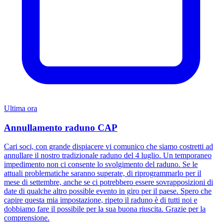
Ultima ora
Annullamento raduno CAP
Cari soci, con grande dispiacere vi comunico che siamo costretti ad
annullare il nostro tradizionale raduno del 4 luglio. Un temporaneo
impedimento non ci consente lo svolgimento del raduno. Se le
attuali problematiche saranno superate, di riprogrammarlo per il
mese di settembre, anche se ci potrebbero essere sovrapposizioni di
date di qualche altro possible evento in giro per il paese. Spero che
capire questa mia impostazione, ripeto il raduno è di tutti noi e
dobbiamo fare il possibile per la sua buona riuscita. Grazie per la
comprensione.