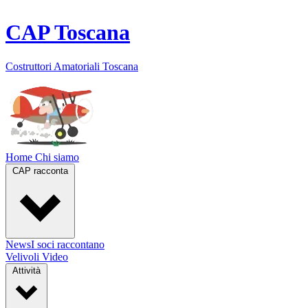
CAP
Toscana
Costruttori Amatoriali
Toscana
Home
Chi siamo
CAP racconta
News
I soci raccontano
Velivoli
Video
Attività