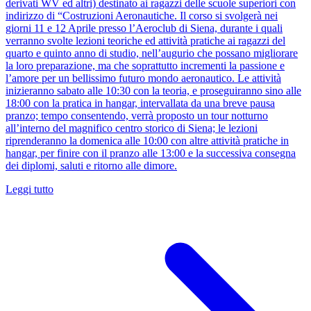
derivati WV ed altri) destinato ai ragazzi delle scuole superiori con
indirizzo di “Costruzioni Aeronautiche. Il corso si svolgerà nei
giorni 11 e 12 Aprile presso l’Aeroclub di Siena, durante i quali
verranno svolte lezioni teoriche ed attività pratiche ai ragazzi del
quarto e quinto anno di studio, nell’augurio che possano migliorare
la loro preparazione, ma che soprattutto incrementi la passione e
l’amore per un bellissimo futuro mondo aeronautico. Le attività
inizieranno sabato alle 10:30 con la teoria, e proseguiranno sino alle
18:00 con la pratica in hangar, intervallata da una breve pausa
pranzo; tempo consentendo, verrà proposto un tour notturno
all’interno del magnifico centro storico di Siena; le lezioni
riprenderanno la domenica alle 10:00 con altre attività pratiche in
hangar, per finire con il pranzo alle 13:00 e la successiva consegna
dei diplomi, saluti e ritorno alle dimore.
Leggi tutto